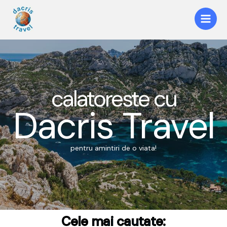
calatoreste cu
Dacris Travel
pentru amintiri de o viata!
Cele mai cautate: