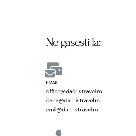
Ne gasesti la:
EMAIL
office@dacristravel.ro
dana@dacristravel.ro
emil@dacristravel.ro