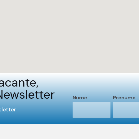
acante,
Newsletter
Nume
Prenume
letter