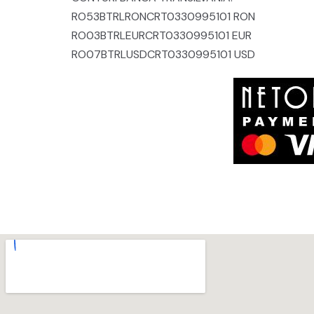
RO53BTRLRONCRT0330995101 RON
RO03BTRLEURCRT0330995101 EUR
RO07BTRLUSDCRT0330995101 USD