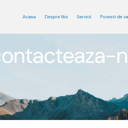
Acasa
Despre Noi
Servicii
Povesti de v
ontacteaza-