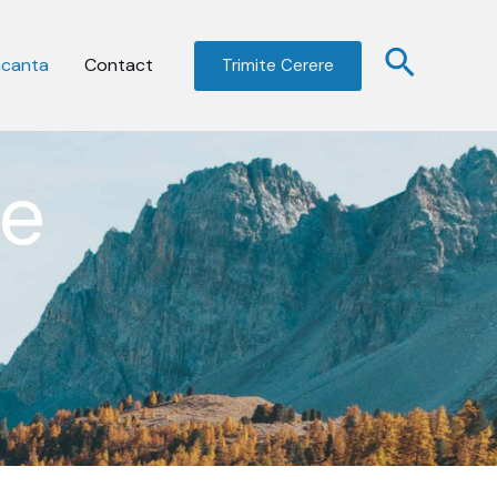
acanta
Contact
Trimite Cerere
ne