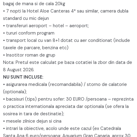
bagaj de mana si de cala 20kg
• 7 nopti la Hotel Aloe Canteras 4* sau similar, camera dubla
standard cu mic dejun
• transferuri aeroport – hotel – aeroport;
• tururi conform program
• transport local cu van 8+1 dotat cu aer conditionat (include
taxele de parcare, benzina etc)
• Insotitor roman de grup
Nota: Pretul este calculat pe baza cotatiei la zbor din data de
8 August 2026.
NU SUNT INCLUSE:
• asigurarea medicala (recomandabila) / storno de calatorie
(optionala);
• bacsisuri (tips) pentru sofer: 30 EURO /persoana – reprezinta
o practica internationala apreciata dar optionala (se ofera la
sosirea in tara de destinatie);
• mesele zilnice dejun si cina
• intrari la obiective, acolo unde este cazul (ex Catedrala
Santa Ana 6 euro/persoana; Aquarium Gran Canaria, aprox 30