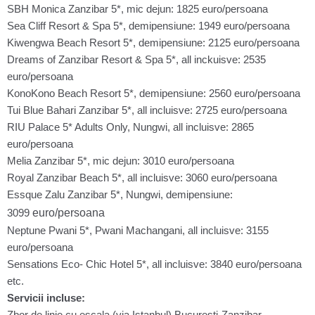
SBH Monica Zanzibar 5*, mic dejun: 1825 euro/persoana
Sea Cliff Resort & Spa 5*, demipensiune: 1949 euro/persoana
Kiwengwa Beach Resort 5*, demipensiune: 2125 euro/persoana
Dreams of Zanzibar Resort & Spa 5*, all inckuisve: 2535
euro/persoana
KonoKono Beach Resort 5*, demipensiune: 2560 euro/persoana
Tui Blue Bahari Zanzibar 5*, all incluisve: 2725 euro/persoana
RIU Palace 5* Adults Only, Nungwi, all incluisve: 2865
euro/persoana
Melia Zanzibar 5*, mic dejun: 3010 euro/persoana
Royal Zanzibar Beach 5*, all incluisve: 3060 euro/persoana
Essque Zalu Zanzibar 5*, Nungwi, demipensiune:
euro/persoana
3099
Neptune Pwani 5*, Pwani Machangani, all incluisve: 3155
euro/persoana
Sensations Eco- Chic Hotel 5*, all incluisve: 3840 euro/persoana
etc.
Servicii incluse:
Zbor de linie cu escala (via Istanbul) Bucuresti-Zanzibar-