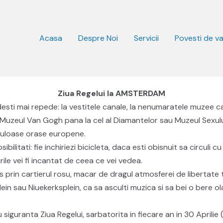
Acasa
Despre Noi
Servicii
Povesti de v
Ziua Regelui la AMSTERDAM
ti mai repede: la vestitele canale, la nenumaratele muzee car
uzeul Van Gogh pana la cel al Diamantelor sau Muzeul Sexului
culoase orase europene.
ilitati: fie inchiriezi bicicleta, daca esti obisnuit sa circuli c
rile vei fi incantat de ceea ce vei vedea.
 pas prin cartierul rosu, macar de dragul atmosferei de libertat
ein sau Niuekerksplein, ca sa asculti muzica si sa bei o bere o
iguranta Ziua Regelui, sarbatorita in fiecare an in 30 Aprilie (