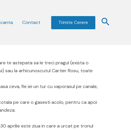
acanta
Contact
Trimite Cerere
e te astepata sa le treci pragul (exista o
) sau la arhicunoscutul Cartier Rosu, toate
u asa ceva, fie iei un tur cu vaporasul pe canale,
e totala pe care o gasesti acolo, pentru ca apoi
landeza.
30 aprilie este ziua in care a urcat pe tronul