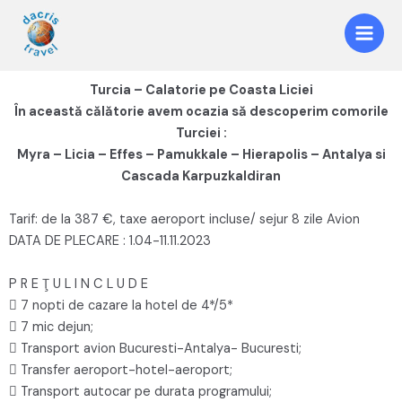
Turcia – Calatorie pe Coasta Liciei
În această călătorie avem ocazia să descoperim comorile
Turciei :
Myra – Licia – Effes – Pamukkale – Hierapolis – Antalya si
Cascada Karpuzkaldiran
Tarif: de la 387 €, taxe aeroport incluse/ sejur 8 zile Avion
DATA DE PLECARE : 1.04-11.11.2023
P R E Ţ U L I N C L U D E
 7 nopti de cazare la hotel de 4*/5*
 7 mic dejun;
 Transport avion Bucuresti-Antalya- Bucuresti;
 Transfer aeroport-hotel-aeroport;
 Transport autocar pe durata programului;