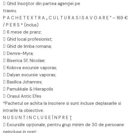
 Ghid însoţitor din partea agenţiei pe
traseu.
P A C H E T E X T R A „ C U L T U R A S I S A V O A R E ” – 169 €
/ P E R S * (inclus)
 6 mese de pranz;
 Ghid local profesionist;
 Ghid de limba romana;
 Demre-Myra;
 Biserica Sf. Nicolae;
 Kokova excursie vaporas;
 Dalyan excursie vaporas;
 Basilica Johannes;
 Pamukkale & Hierapolis
 Orasul Antic Efes
*Pachetul se achita la inscriere si sunt incluse deplasarile si
intrarile la obiective.
N U S U N T I N C L U S E Î N P R E Ţ
 Excursiile opționale, pentru grup minim de 30 de persoane
neincluse in pret;