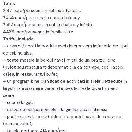
Tarife:
2147 euro/persoana in cabina interioara
2434 euro/persoana in cabina balcony
2592 euro/persoana in cabina balcony infinite
4466 euro/persoana in family suite
Tariful include:
– cazare 7 nopti la bordul navei de croaziera in functie de tipul
de cabina ales;
– toate mesele la bordul navei: micul dejun, pranzul, cina
(bufet sau restaurant desemnat a la carte); apa, ceai, lapte,
cafea, in restaurantul bufet;
– un program bine planificat de activitati in zilele petrecute in
largul marii si o mare varietate de oferte de divertisment
seara;
– seara de gala;
– utilizarea echipamentelor de gimnastica si fitness;
– participarea la activitatile de la bordul navei de croaziera
(parc acvatic);
– taxele portuare 414 euro/pers.