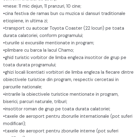
•mese: 11 mic dejun, 11 pranzuri, 10 cine;
•cina festiva de ramas bun cu muzica si dansuri traditionale
etiopiene, in ultima zi;
•transport cu autocar Toyota Coaster (22 locuri) pe toata
durata calatoriei, conform programului;
•tururile si excursiile mentionate in program;
•plimbare cu barca la lacul Chamo;
•ghid turistic vorbitor de limba engleza insotitor de grup pe
toata durata programului;
•ghizi locali licentiati vorbitori de limba engleza la fiecare dintre
obiectivele turistice din program, respectiv cercetasi in
parcurile nationale;
•intrarile la obiectivele turistice mentionate in program,
biserici, parcuri naturale, triburi;
•insotitor roman de grup pe toata durata calatoriei;
•taxele de aeroport pentru zborurile internationale (pot suferi
modificari);
•taxele de aeroport pentru zborurile interne (pot suferi