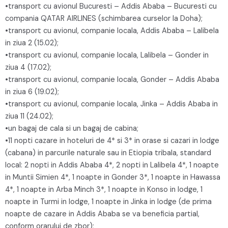
•transport cu avionul Bucuresti – Addis Ababa – Bucuresti cu
compania QATAR AIRLINES (schimbarea curselor la Doha);
•transport cu avionul, companie locala, Addis Ababa – Lalibela
in ziua 2 (15.02);
•transport cu avionul, companie locala, Lalibela – Gonder in
ziua 4 (17.02);
•transport cu avionul, companie locala, Gonder – Addis Ababa
in ziua 6 (19.02);
•transport cu avionul, companie locala, Jinka – Addis Ababa in
ziua 11 (24.02);
•un bagaj de cala si un bagaj de cabina;
•11 nopti cazare in hoteluri de 4* si 3* in orase si cazari in lodge
(cabana) in parcurile naturale sau in Etiopia tribala, standard
local: 2 nopti in Addis Ababa 4*, 2 nopti in Lalibela 4*, 1 noapte
in Muntii Simien 4*, 1 noapte in Gonder 3*, 1 noapte in Hawassa
4*, 1 noapte in Arba Minch 3*, 1 noapte in Konso in lodge, 1
noapte in Turmi in lodge, 1 noapte in Jinka in lodge (de prima
noapte de cazare in Addis Ababa se va beneficia partial,
conform orarului de zbor);