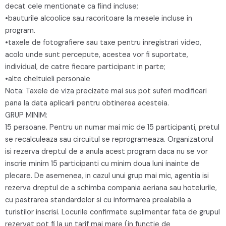
decat cele mentionate ca fiind incluse;
•bauturile alcoolice sau racoritoare la mesele incluse in
program.
•taxele de fotografiere sau taxe pentru inregistrari video,
acolo unde sunt percepute, acestea vor fi suportate,
individual, de catre fiecare participant in parte;
•alte cheltuieli personale
Nota: Taxele de viza precizate mai sus pot suferi modificari
pana la data aplicarii pentru obtinerea acesteia.
GRUP MINIM:
15 persoane. Pentru un numar mai mic de 15 participanti, pretul
se recalculeaza sau circuitul se reprogrameaza. Organizatorul
isi rezerva dreptul de a anula acest program daca nu se vor
inscrie minim 15 participanti cu minim doua luni inainte de
plecare. De asemenea, in cazul unui grup mai mic, agentia isi
rezerva dreptul de a schimba compania aeriana sau hotelurile,
cu pastrarea standardelor si cu informarea prealabila a
turistilor inscrisi. Locurile confirmate suplimentar fata de grupul
rezervat pot fi la un tarif mai mare (in functie de