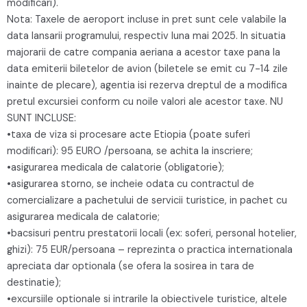
modificari).
Nota: Taxele de aeroport incluse in pret sunt cele valabile la
data lansarii programului, respectiv luna mai 2025. In situatia
majorarii de catre compania aeriana a acestor taxe pana la
data emiterii biletelor de avion (biletele se emit cu 7-14 zile
inainte de plecare), agentia isi rezerva dreptul de a modifica
pretul excursiei conform cu noile valori ale acestor taxe. NU
SUNT INCLUSE:
•taxa de viza si procesare acte Etiopia (poate suferi
modificari): 95 EURO /persoana, se achita la inscriere;
•asigurarea medicala de calatorie (obligatorie);
•asigurarea storno, se incheie odata cu contractul de
comercializare a pachetului de servicii turistice, in pachet cu
asigurarea medicala de calatorie;
•bacsisuri pentru prestatorii locali (ex: soferi, personal hotelier,
ghizi): 75 EUR/persoana – reprezinta o practica internationala
apreciata dar optionala (se ofera la sosirea in tara de
destinatie);
•excursiile optionale si intrarile la obiectivele turistice, altele