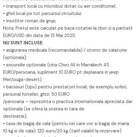
• transport local cu microbuz dotat cu aer conditionat.
• ghid local pe tot parcursul circuitului;
• insotitor roman de grup;
Nota: Pretul este calculat pe baza cotatiei la zbor si a paritatii
EURO/USD din data de 15 Mai 2025.
NU SUNT INCLUSE:
• asigurarea medicala (recomandabila) / storno de calatorie
(optionala);
• excursiile optionale (cina Chez Ali in Marrakech 45
EURO/persoana, supliment 10 EURO pt deplasare in jeep
Merzouga-desert);
• bacsisuri (tips) pentru prestatorii locali, de exemplu soferi,
personal hotelier, ghizi: 50 EURO
/persoana – reprezinta o practica internationala apreciata dar
optionala (se ofera la sosirea in tara de
destinatie);
• taxa de bagaj de cala (pentru cei care vor si bagaj de mana
10 kg si de cala): 120 euro/20 kg (tarif valabil la rezervare)