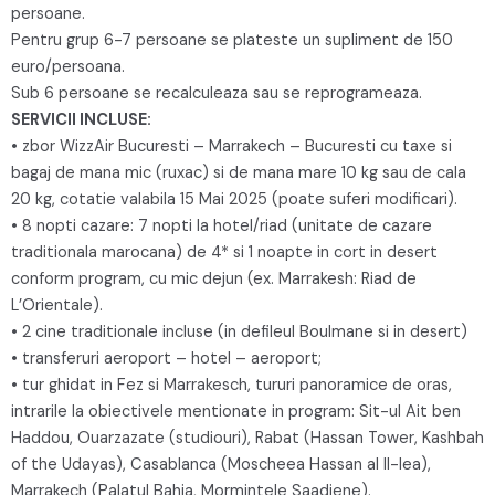
persoane.
Pentru grup 6-7 persoane se plateste un supliment de 150
euro/persoana.
Sub 6 persoane se recalculeaza sau se reprogrameaza.
SERVICII INCLUSE:
• zbor WizzAir Bucuresti – Marrakech – Bucuresti cu taxe si
bagaj de mana mic (ruxac) si de mana mare 10 kg sau de cala
20 kg, cotatie valabila 15 Mai 2025 (poate suferi modificari).
• 8 nopti cazare: 7 nopti la hotel/riad (unitate de cazare
traditionala marocana) de 4* si 1 noapte in cort in desert
conform program, cu mic dejun (ex. Marrakesh: Riad de
L’Orientale).
• 2 cine traditionale incluse (in defileul Boulmane si in desert)
• transferuri aeroport – hotel – aeroport;
• tur ghidat in Fez si Marrakesch, tururi panoramice de oras,
intrarile la obiectivele mentionate in program: Sit-ul Ait ben
Haddou, Ouarzazate (studiouri), Rabat (Hassan Tower, Kashbah
of the Udayas), Casablanca (Moscheea Hassan al II-lea),
Marrakech (Palatul Bahia, Mormintele Saadiene).