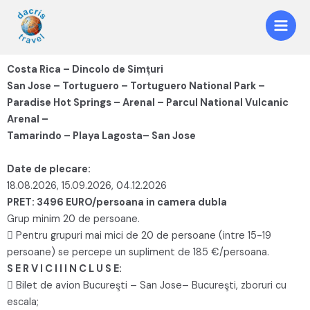
Costa Rica – Dincolo de Simțuri
San Jose – Tortuguero – Tortuguero National Park –
Paradise Hot Springs – Arenal – Parcul National Vulcanic
Arenal –
Tamarindo – Playa Lagosta– San Jose
Date de plecare:
18.08.2026, 15.09.2026, 04.12.2026
PRET: 3496 EURO/persoana in camera dubla
Grup minim 20 de persoane.
 Pentru grupuri mai mici de 20 de persoane (intre 15-19
persoane) se percepe un supliment de 185 €/persoana.
S E R V I C I I I N C L U S E:
 Bilet de avion Bucureşti – San Jose– Bucureşti, zboruri cu
escala;