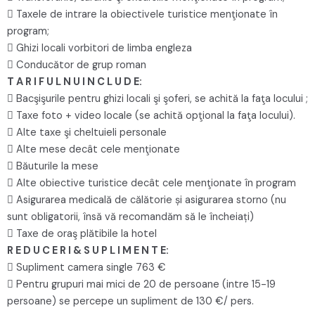
 Taxele de intrare la obiectivele turistice menţionate în
program;
 Ghizi locali vorbitori de limba engleza
 Conducător de grup roman
T A R I F U L N U I N C L U D E:
 Bacşişurile pentru ghizi locali şi şoferi, se achită la faţa locului ;
 Taxe foto + video locale (se achită opţional la faţa locului).
 Alte taxe şi cheltuieli personale
 Alte mese decât cele menţionate
 Băuturile la mese
 Alte obiective turistice decât cele menţionate în program
 Asigurarea medicală de călătorie și asigurarea storno (nu
sunt obligatorii, însă vă recomandăm să le încheiați)
 Taxe de oraş plătibile la hotel
R E D U C E R I & S U P L I M E N T E:
 Supliment camera single 763 €
 Pentru grupuri mai mici de 20 de persoane (intre 15-19
persoane) se percepe un supliment de 130 €/ pers.