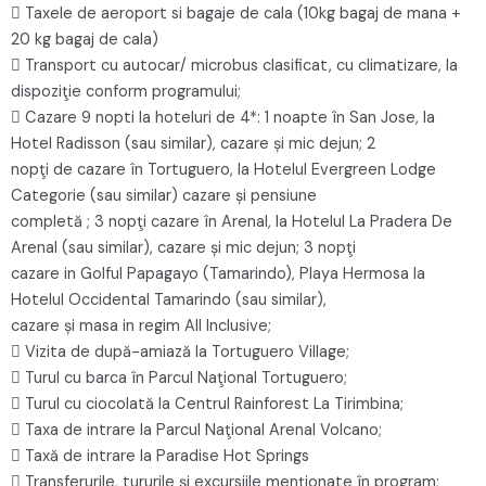
 Taxele de aeroport si bagaje de cala (10kg bagaj de mana +
20 kg bagaj de cala)
 Transport cu autocar/ microbus clasificat, cu climatizare, la
dispoziţie conform programului;
 Cazare 9 nopti la hoteluri de 4*: 1 noapte în San Jose, la
Hotel Radisson (sau similar), cazare și mic dejun; 2
nopţi de cazare în Tortuguero, la Hotelul Evergreen Lodge
Categorie (sau similar) cazare și pensiune
completă ; 3 nopţi cazare în Arenal, la Hotelul La Pradera De
Arenal (sau similar), cazare și mic dejun; 3 nopţi
cazare in Golful Papagayo (Tamarindo), Playa Hermosa la
Hotelul Occidental Tamarindo (sau similar),
cazare și masa in regim All Inclusive;
 Vizita de după-amiază la Tortuguero Village;
 Turul cu barca în Parcul Naţional Tortuguero;
 Turul cu ciocolată la Centrul Rainforest La Tirimbina;
 Taxa de intrare la Parcul Naţional Arenal Volcano;
 Taxă de intrare la Paradise Hot Springs
 Transferurile, tururile şi excursiile menţionate în program;