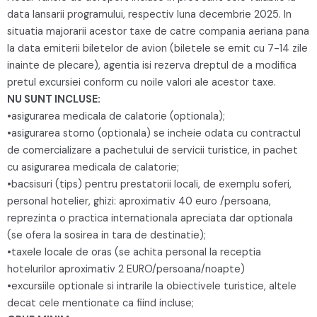
data lansarii programului, respectiv luna decembrie 2025. In
situatia majorarii acestor taxe de catre compania aeriana pana
la data emiterii biletelor de avion (biletele se emit cu 7-14 zile
inainte de plecare), agentia isi rezerva dreptul de a modifica
pretul excursiei conform cu noile valori ale acestor taxe.
NU SUNT INCLUSE:
•asigurarea medicala de calatorie (optionala);
•asigurarea storno (optionala) se incheie odata cu contractul
de comercializare a pachetului de servicii turistice, in pachet
cu asigurarea medicala de calatorie;
•bacsisuri (tips) pentru prestatorii locali, de exemplu soferi,
personal hotelier, ghizi: aproximativ 40 euro /persoana,
reprezinta o practica internationala apreciata dar optionala
(se ofera la sosirea in tara de destinatie);
•taxele locale de oras (se achita personal la receptia
hotelurilor aproximativ 2 EURO/persoana/noapte)
•excursiile optionale si intrarile la obiectivele turistice, altele
decat cele mentionate ca fiind incluse;