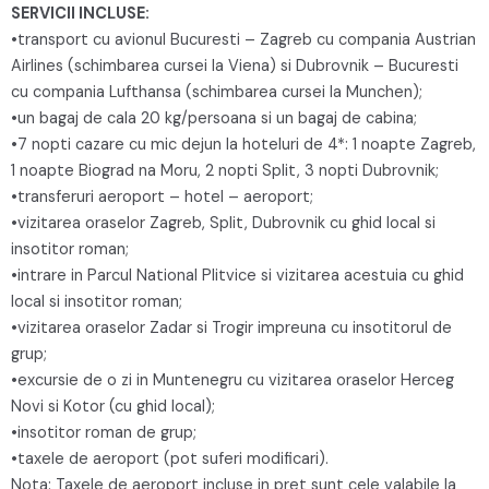
SERVICII INCLUSE:
•transport cu avionul Bucuresti – Zagreb cu compania Austrian
Airlines (schimbarea cursei la Viena) si Dubrovnik – Bucuresti
cu compania Lufthansa (schimbarea cursei la Munchen);
•un bagaj de cala 20 kg/persoana si un bagaj de cabina;
•7 nopti cazare cu mic dejun la hoteluri de 4*: 1 noapte Zagreb,
1 noapte Biograd na Moru, 2 nopti Split, 3 nopti Dubrovnik;
•transferuri aeroport – hotel – aeroport;
•vizitarea oraselor Zagreb, Split, Dubrovnik cu ghid local si
insotitor roman;
•intrare in Parcul National Plitvice si vizitarea acestuia cu ghid
local si insotitor roman;
•vizitarea oraselor Zadar si Trogir impreuna cu insotitorul de
grup;
•excursie de o zi in Muntenegru cu vizitarea oraselor Herceg
Novi si Kotor (cu ghid local);
•insotitor roman de grup;
•taxele de aeroport (pot suferi modificari).
Nota: Taxele de aeroport incluse in pret sunt cele valabile la