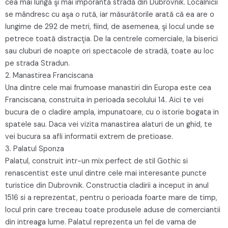
cea mai lungă şi mai imporantă stradă din Dubrovnik. Localnicii
se mândresc cu aşa o rută, iar măsurătorile arată că ea are o
lungime de 292 de metri, fiind, de asemenea, şi locul unde se
petrece toată distracţia. De la centrele comerciale, la biserici
sau cluburi de noapte ori spectacole de stradă, toate au loc
pe strada Stradun.
2. Manastirea Franciscana
Una dintre cele mai frumoase manastiri din Europa este cea
Franciscana, construita in perioada secolului 14. Aici te vei
bucura de o cladire ampla, impunatoare, cu o istorie bogata in
spatele sau. Daca vei vizita manastirea alaturi de un ghid, te
vei bucura sa afli informatii extrem de pretioase.
3. Palatul Sponza
Palatul, construit intr-un mix perfect de stil Gothic si
renascentist este unul dintre cele mai interesante puncte
turistice din Dubrovnik. Constructia cladirii a inceput in anul
1516 si a reprezentat, pentru o perioada foarte mare de timp,
locul prin care treceau toate produsele aduse de comerciantii
din intreaga lume. Palatul reprezenta un fel de vama de