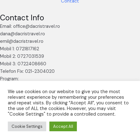
Contact
Contact Info
Email: office@dacristravel.ro
dana@dacristravel.ro
emil@dacristravel.ro
Mobil 1: 0721817162
Mobil 2: 0727031539
Mobil 3: 0722408660
Telefon Fix: 021-2304020
Program:
Luni – Vineri 09.30 – 17.30
We use cookies on our website to give you the most
relevant experience by remembering your preferences
and repeat visits. By clicking “Accept All”, you consent to
the use of ALL the cookies. However, you may visit
"Cookie Settings" to provide a controlled consent.
© 2026 Dacris Travel powered by
abcweb.ro
Cookie Settings
Accept All