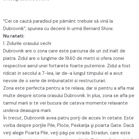
“Cei ce caută paradisul pe pământ trebuie să vină la
Dubrovnik”, spunea cu decenii în urmă Bernard Show.
Nu ratati:
1. Zidurile orasului vechi
Dubrovnik are o zona care este parcursa de un zid inalt de
piatra. Zidul are o lungime de 1940 de metri si ofera zonei
respective aerul unei fortarete foarte puternice. Zidul a fost
ridicat in secolul a 7-lea, iar de-a lungul timpului el a avut
nevoie de o serie de imbunatatiri si restructurari.
Zona este perfecta pentru a te relaxa, dar si pentru a afla mai
multe despre istoria orasului Dubrovnik. In plus, zona se afla pe
tarmul marii si te vei bucura de cateva momente relaxante
undeva deasupra marii.
În trecut, Dubrovnik avea patru porţi de acces în cetate. Este
vorba despre porţile Pile, Ploče, Peskarija şi poarta Gate. Dacă
veţi alege Poarta Pile, veţi păşi pe strada Stradun, care este