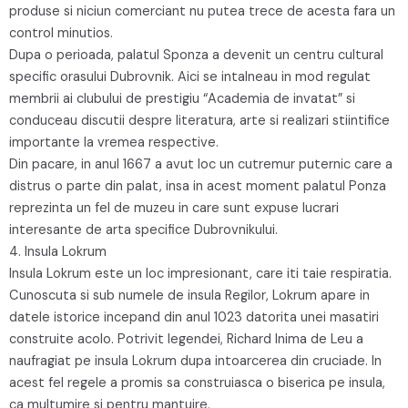
produse si niciun comerciant nu putea trece de acesta fara un
control minutios.
Dupa o perioada, palatul Sponza a devenit un centru cultural
specific orasului Dubrovnik. Aici se intalneau in mod regulat
membrii ai clubului de prestigiu “Academia de invatat” si
conduceau discutii despre literatura, arte si realizari stiintifice
importante la vremea respective.
Din pacare, in anul 1667 a avut loc un cutremur puternic care a
distrus o parte din palat, insa in acest moment palatul Ponza
reprezinta un fel de muzeu in care sunt expuse lucrari
interesante de arta specifice Dubrovnikului.
4. Insula Lokrum
Insula Lokrum este un loc impresionant, care iti taie respiratia.
Cunoscuta si sub numele de insula Regilor, Lokrum apare in
datele istorice incepand din anul 1023 datorita unei masatiri
construite acolo. Potrivit legendei, Richard Inima de Leu a
naufragiat pe insula Lokrum dupa intoarcerea din cruciade. In
acest fel regele a promis sa construiasca o biserica pe insula,
ca multumire si pentru mantuire.