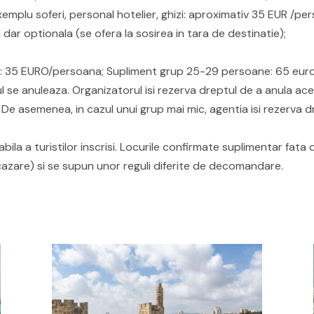
 exemplu soferi, personal hotelier, ghizi: aproximativ 35 EUR 
dar optionala (se ofera la sosirea in tara de destinatie);
: 35 EURO/persoana; Supliment grup 25-29 persoane: 65 euro
tul se anuleaza. Organizatorul isi rezerva dreptul de a anula a
. De asemenea, in cazul unui grup mai mic, agentia isi rezerv
ila a turistilor inscrisi. Locurile confirmate suplimentar fata 
i cazare) si se supun unor reguli diferite de decomandare.