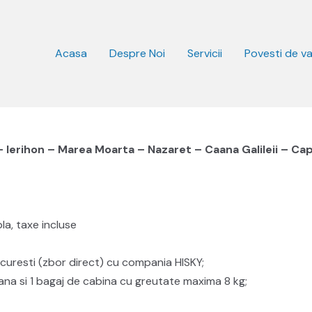
Acasa
Despre Noi
Servicii
Povesti de v
– Ierihon – Marea Moarta – Nazaret – Caana Galileii – C
a, taxe incluse
ucuresti (zbor direct) cu compania HISKY;
na si 1 bagaj de cabina cu greutate maxima 8 kg;