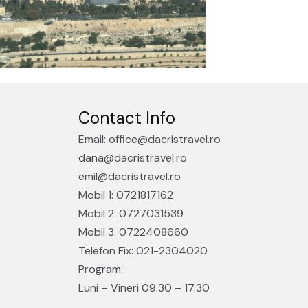
Contact Info
Email: office@dacristravel.ro
dana@dacristravel.ro
emil@dacristravel.ro
Mobil 1: 0721817162
Mobil 2: 0727031539
Mobil 3: 0722408660
Telefon Fix: 021-2304020
Program:
Luni – Vineri 09.30 – 17.30