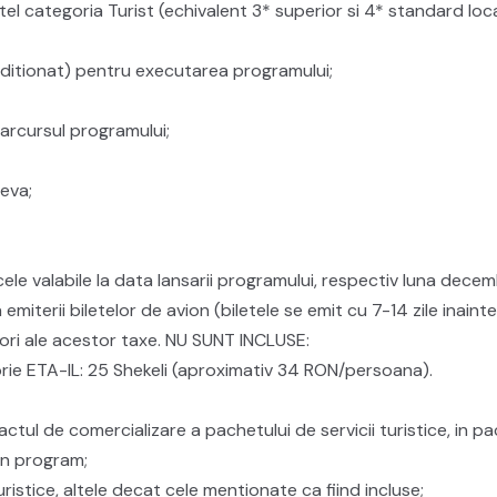
el categoria Turist (echivalent 3* superior si 4* standard loc
ditionat) pentru executarea programului;
parcursul programului;
eva;
ele valabile la data lansarii programului, respectiv luna decemb
iterii biletelor de avion (biletele se emit cu 7-14 zile inainte
alori ale acestor taxe. NU SUNT INCLUSE:
orie ETA-IL: 25 Shekeli (aproximativ 34 RON/persoana).
ctul de comercializare a pachetului de servicii turistice, in p
in program;
turistice, altele decat cele mentionate ca fiind incluse;