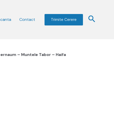
acanta
Contact
Trimite Cerere
apernaum – Muntele Tabor – Haifa