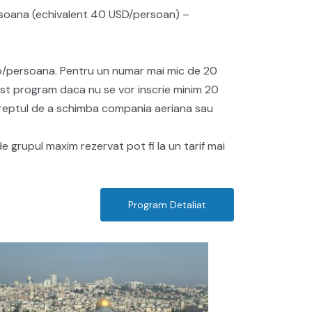
/persoana (echivalent 40 USD/persoan) –
/persoana. Pentru un numar mai mic de 20
cest program daca nu se vor inscrie minim 20
a dreptul de a schimba compania aeriana sau
de grupul maxim rezervat pot fi la un tarif mai
Program Detaliat