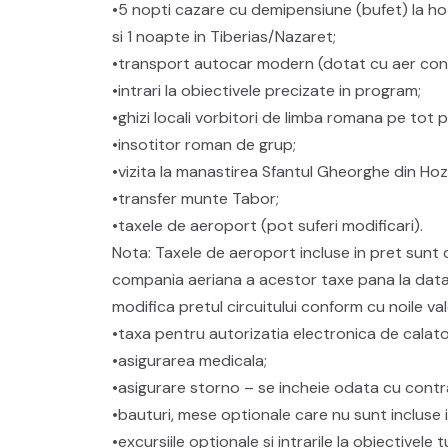
•5 nopti cazare cu demipensiune (bufet) la hot
si 1 noapte in Tiberias/Nazaret;
•transport autocar modern (dotat cu aer con
•intrari la obiectivele precizate in program;
•ghizi locali vorbitori de limba romana pe tot 
•insotitor roman de grup;
•vizita la manastirea Sfantul Gheorghe din Hoz
•transfer munte Tabor;
•taxele de aeroport (pot suferi modificari).
Nota: Taxele de aeroport incluse in pret sunt c
compania aeriana a acestor taxe pana la data em
modifica pretul circuitului conform cu noile v
•taxa pentru autorizatia electronica de calat
•asigurarea medicala;
•asigurare storno – se incheie odata cu contra
•bauturi, mese optionale care nu sunt incluse 
•excursiile optionale si intrarile la obiectivele 