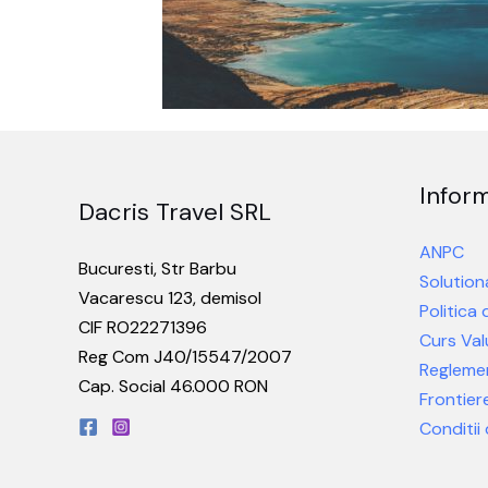
Inform
Dacris Travel SRL
ANPC
Bucuresti, Str Barbu
Solutiona
Vacarescu 123, demisol
Politica
CIF RO22271396
Curs Val
Reg Com J40/15547/2007
Reglemen
Cap. Social 46.000 RON
Frontiere
Conditii 