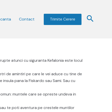
acanta
Contact
Trimite Cerere
abrupte atunci cu siguranta Kefalonia este locul
etri de amintiri pe care le vei aduce cu tine de
re insula pana la Fiskardo sau Sami. Sau cu
or comun: muntele care se opreste undeva in
sau te poti aventura pe crestele muntilor