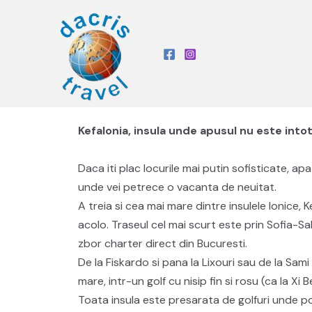
Kefalonia, insula unde apusul nu este int
Daca iti plac locurile mai putin sofisticate, a
unde vei petrece o vacanta de neuitat.
A treia si cea mai mare dintre insulele Ionice, 
acolo. Traseul cel mai scurt este prin Sofia-Sa
zbor charter direct din Bucuresti.
De la Fiskardo si pana la Lixouri sau de la Sa
mare, intr-un golf cu nisip fin si rosu (ca la X
Toata insula este presarata de golfuri unde p