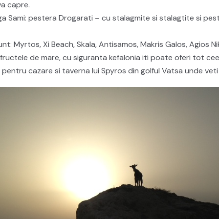
va capre.
nga Sami: pestera Drogarati – cu stalagmite si stalagtite si pes
sunt: Myrtos, Xi Beach, Skala, Antisamos, Makris Galos, Agios Ni
 fructele de mare, cu siguranta kefalonia iti poate oferi tot c
pentru cazare si taverna lui Spyros din golful Vatsa unde veti 