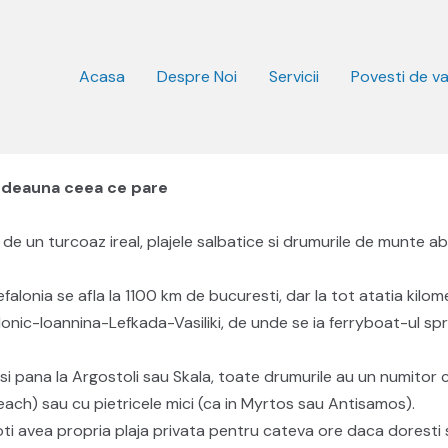
Acasa
Despre Noi
Servicii
Povesti de v
otdeauna ceea ce pare
pa de un turcoaz ireal, plajele salbatice si drumurile de munte 
Kefalonia se afla la 1100 km de bucuresti, dar la tot atatia kilom
lonic-Ioannina-Lefkada-Vasiliki, de unde se ia ferryboat-ul sp
mi si pana la Argostoli sau Skala, toate drumurile au un numit
i Beach) sau cu pietricele mici (ca in Myrtos sau Antisamos).
oti avea propria plaja privata pentru cateva ore daca doresti 