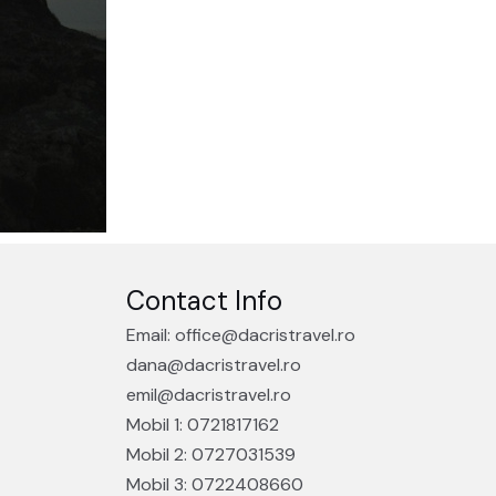
Contact Info
Email: office@dacristravel.ro
dana@dacristravel.ro
emil@dacristravel.ro
Mobil 1: 0721817162
Mobil 2: 0727031539
Mobil 3: 0722408660