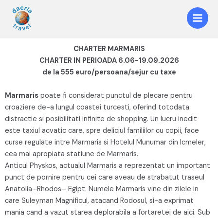
CHARTER MARMARIS
CHARTER IN PERIOADA 6.06-19.09.2026
de la 555 euro/persoana/sejur cu taxe
Marmaris
poate fi considerat punctul de plecare pentru
croaziere de-a lungul coastei turcesti, oferind totodata
distractie si posibilitati infinite de shopping. Un lucru inedit
este taxiul acvatic care, spre deliciul familiilor cu copii, face
curse regulate intre Marmaris si Hotelul Munumar din Icmeler,
cea mai apropiata statiune de Marmaris.
Anticul Physkos, actualul Marmaris a reprezentat un important
punct de pornire pentru cei care aveau de strabatut traseul
Anatolia–Rhodos– Egipt. Numele Marmaris vine din zilele in
care Suleyman Magnificul, atacand Rodosul, si-a exprimat
mania cand a vazut starea deplorabila a fortaretei de aici. Sub