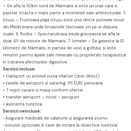
– Se afla la 50km nord de Marmaris si este un oras care a
pastrat intacta o mare parte a mostenirii sale arhitecturale. 5.
Iztuzu – Frumoasa plaja Iztuzu este unul dintre putinele locuri
din Mediterana unde broastele testoase vin sa-si depuna
ouale. 6. Rodos – Spectaculoasa insula greceasca se afla la
doar 45 de minute de Marmaris. 7. Icmeler – Se gaseste la 10
kilometri de Marmaris, in partea de vest a golfului, si este
renumit pentru apele sale minerale cu proprietati terapeutice
in tratarea afectiunilor digestive.
Servicii incluse:
• transport cu avionul cursa charter (zbor direct)
• taxele de aeroport si catering: 95 EUR/ persoana
• 7 nopti cazare si masa conform ofertei
• transfer aeroport – hotel – aeroport
• asistenta turistica
Servicii neincluse:
-Asigurare medicală de calatorie și asigurarea storno
-excursii optionale si taxe de intrare la obiective turistice.