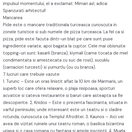
impulsul momentului, el a exclamat: Mimari as!, adica:
Spanzurati arhitectul!
Mancarea
Pide este o mancare traditionala turceasca cunoscuta in
zonele turistice si sub numele de pizza turceasca. La fel ca si
pizza, pide este facuta dintr-un blat pe care sunt puse
ingrediente variate, apoi bagata la cuptor. Cele mai obisnuite
topping-uri sunt: kasarli (branza), kiymali (carne tocata de miel
condimentata si amestecata cu suc de rosii), sucuklu
(carnaciori turcesti) si yumurtlu (ou cu branza).
7 lucruri care trebuie vazute
1. Turunc – Este un oras linistit aflat la 10 km de Marmaris, un
superb loc care ofera relaxare, o plaja nisipoasa, sporturi
acvatice si cateva restaurante si baruri care asteapta sa fie
descoperite. 2. Knidos – Este o prezenta fascinanta, situata in
varful peninsulei, unde interesant este un teatru si o cladire
rotunda, cunoscuta ca Templul Afroditei. 3. Kaunos – Aici vei
avea de vizitat ruinele unui teatru roman, o basilica bizantina
uriasa si o casa romana cu fantana si ample inscriptii. 4. Mugla