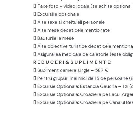
 Taxe foto + video locale (se achita optional l
 Excursiile optionale
 Alte taxe si cheltuieli personale
 Alte mese decat cele mentionate
 Bauturile la mese
 Alte obiective turistice decat cele mention
 Asigurarea medicala de calatorie (este oblig
R E D U C E R I & S U P L I M E N T E:
 Supliment camera single – 587 €
 Pentru grupuri mai mici de 15 de persoane 
 Excursie Optionala: Estancia Gaucha – 1 zi 
 Excursie Optionala: Croaziera pe Lacul Argen
 Excursie Optionala: Croaziera pe Canalul Bea