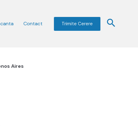
acanta
Contact
Trimite Cerere
enos Aires
.