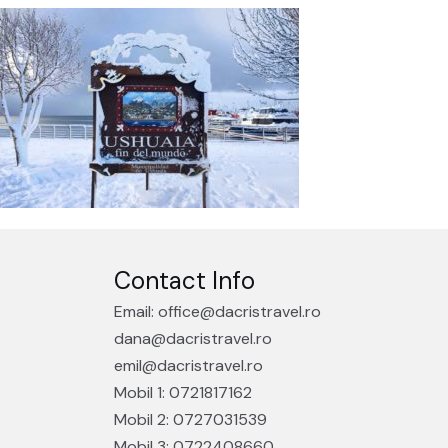
Contact Info
Email: office@dacristravel.ro
dana@dacristravel.ro
emil@dacristravel.ro
Mobil 1: 0721817162
Mobil 2: 0727031539
Mobil 3: 0722408660