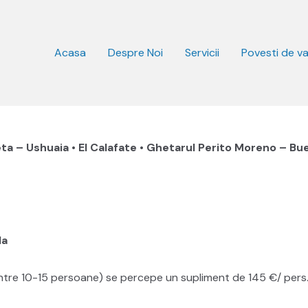
Acasa
Despre Noi
Servicii
Povesti de v
ta – Ushuaia • El Calafate • Ghetarul Perito Moreno – Bu
la
intre 10-15 persoane) se percepe un supliment de 145 €/ pers