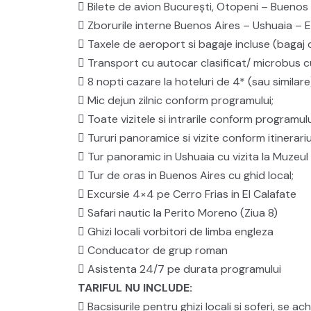
 Bilete de avion București, Otopeni – Buenos 
 Zborurile interne Buenos Aires – Ushuaia – E
 Taxele de aeroport si bagaje incluse (bagaj
 Transport cu autocar clasificat/ microbus cu
 8 nopti cazare la hoteluri de 4* (sau similare
 Mic dejun zilnic conform programului;
 Toate vizitele si intrarile conform programulu
 Tururi panoramice si vizite conform itinerariu
 Tur panoramic in Ushuaia cu vizita la Muzeul 
 Tur de oras in Buenos Aires cu ghid local;
 Excursie 4×4 pe Cerro Frias in El Calafate
 Safari nautic la Perito Moreno (Ziua 8)
 Ghizi locali vorbitori de limba engleza
 Conducator de grup roman
 Asistenta 24/7 pe durata programului
TARIFUL NU INCLUDE:
 Bacsisurile pentru ghizi locali si soferi, se achi