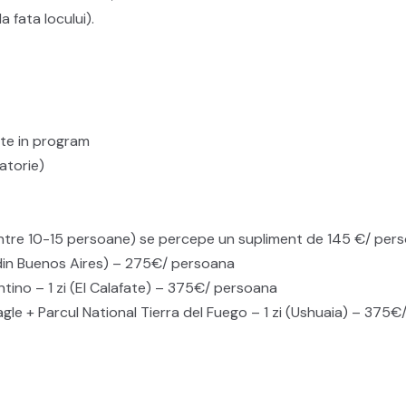
a fata locului).
ate in program
atorie)
(intre 10-15 persoane) se percepe un supliment de 145 €/ per
(din Buenos Aires) – 275€/ persoana
tino – 1 zi (El Calafate) – 375€/ persoana
gle + Parcul National Tierra del Fuego – 1 zi (Ushuaia) – 375