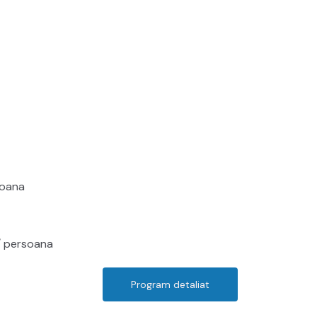
soana
€/ persoana
Program detaliat