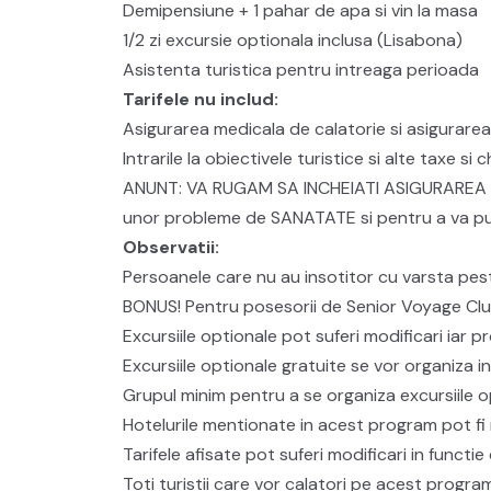
Demipensiune + 1 pahar de apa si vin la masa
1/2 zi excursie optionala inclusa (Lisabona)
Asistenta turistica pentru intreaga perioada
Tarifele nu includ:
Asigurarea medicala de calatorie si asigurare
Intrarile la obiectivele turistice si alte taxe si 
ANUNT: VA RUGAM SA INCHEIATI ASIGURAREA TRAV
unor probleme de SANATATE si pentru a va pute
Observatii:
Persoanele care nu au insotitor cu varsta pes
BONUS! Pentru posesorii de Senior Voyage Cl
Excursiile optionale pot suferi modificari iar p
Excursiile optionale gratuite se vor organiza in
Grupul minim pentru a se organiza excursiile 
Hotelurile mentionate in acest program pot fi 
Tarifele afisate pot suferi modificari in functi
Toti turistii care vor calatori pe acest progra