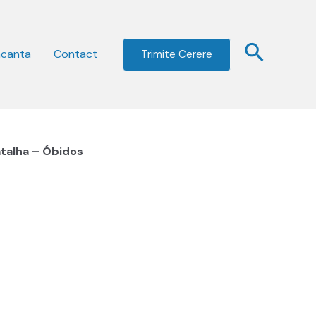
acanta
Contact
Trimite Cerere
atalha – Óbidos