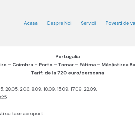
Acasa
Despre Noi
Servicii
Povesti de v
Portugalia
iro – Coimbra – Porto – Tomar – Fátima – Mănăstirea B
Tarif: de la 720 euro/persoana
5, 28.05, 2.06, 8.09, 10.09, 15.09, 17.09, 22.09,
2025
sti cu taxe aeroport