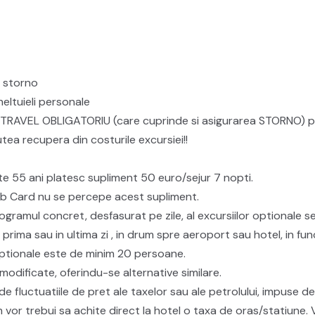
a storno
cheltuieli personale
EL OBLIGATORIU (care cuprinde si asigurarea STORNO) pentru
a recupera din costurile excursiei!!
te 55 ani platesc supliment 50 euro/sejur 7 nopti.
ub Card nu se percepe acest supliment.
rogramul concret, desfasurat pe zile, al excursiilor optionale se
 prima sau in ultima zi , in drum spre aeroport sau hotel, in fun
optionale este de minim 20 persoane.
modificate, oferindu-se alternative similare.
e de fluctuatiile de pret ale taxelor sau ale petrolului, impuse 
m vor trebui sa achite direct la hotel o taxa de oras/statiune.