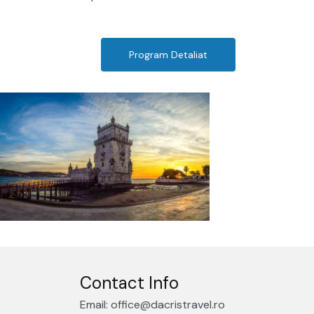
Program Detaliat
Contact Info
Email: office@dacristravel.ro