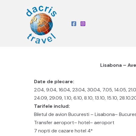
Lisabona – Ave
Date de plecare:
2.04, 9.04, 16.04, 23.04, 30.04, 7.05, 14.05, 21.0
24.09, 29.09, 1.10, 6.10, 8.10, 13.10, 15.10, 28.10.
Tarifele includ:
Biletul de avion Bucuresti – Lisabona– Bucure
Transfer aeroport– hotel– aeroport
7 nopti de cazare hotel 4*