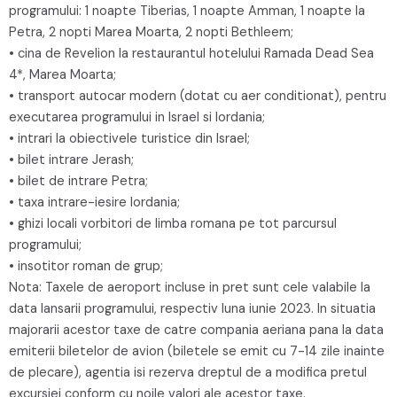
programului: 1 noapte Tiberias, 1 noapte Amman, 1 noapte la
Petra, 2 nopti Marea Moarta, 2 nopti Bethleem;
• cina de Revelion la restaurantul hotelului Ramada Dead Sea
4*, Marea Moarta;
• transport autocar modern (dotat cu aer conditionat), pentru
executarea programului in Israel si Iordania;
• intrari la obiectivele turistice din Israel;
• bilet intrare Jerash;
• bilet de intrare Petra;
• taxa intrare-iesire Iordania;
• ghizi locali vorbitori de limba romana pe tot parcursul
programului;
• insotitor roman de grup;
Nota: Taxele de aeroport incluse in pret sunt cele valabile la
data lansarii programului, respectiv luna iunie 2023. In situatia
majorarii acestor taxe de catre compania aeriana pana la data
emiterii biletelor de avion (biletele se emit cu 7-14 zile inainte
de plecare), agentia isi rezerva dreptul de a modifica pretul
excursiei conform cu noile valori ale acestor taxe.