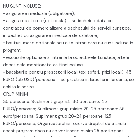
NU SUNT INCLUSE:
• asigurarea medicala (obligatorie);
• asigurarea storno (optionala) – se incheie odata cu
contractul de comercializare a pachetului de servicii turistice,
in pachet cu asigurarea medicala de calatorie;
• bauturi, mese optionale sau alte intrari care nu sunt incluse in
program;
• excursiile optionale si intrarile la obiectivele turistice, altele
decat cele mentionate ca fiind incluse.
• bacsisurile pentru prestatorii locali (ex: soferi, ghizi locali): 45
EURO (55 USD)/persoana – se practica in Israel si in Iordania, se
achita la sosire.
GRUP MINIM:
35 persoane. Supliment grup 34-30 persoane: 45
EURO/persoana; Supliment grup minim 29-25 persoane: 85
euro/persoana; Supliment grup 20-24 persoane: 125
EURO/persoana; Organizatorul isi rezerva dreptul de a anula
acest program daca nu se vor inscrie minim 25 participanti