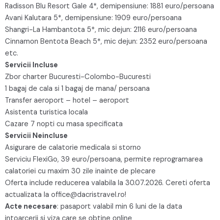
Radisson Blu Resort Gale 4*, demipensiune: 1881 euro/persoana
Avani Kalutara 5*, demipensiune: 1909 euro/persoana
Shangri-La Hambantota 5*, mic dejun: 2116 euro/persoana
Cinnamon Bentota Beach 5*, mic dejun: 2352 euro/persoana
etc.
Servicii Incluse
Zbor charter Bucuresti-Colombo-Bucuresti
1 bagaj de cala si 1 bagaj de mana/ persoana
Transfer aeroport – hotel – aeroport
Asistenta turistica locala
Cazare 7 nopti cu masa specificata
Servicii Neincluse
Asigurare de calatorie medicala si storno
Serviciu FlexiGo, 39 euro/persoana, permite reprogramarea
calatoriei cu maxim 30 zile inainte de plecare
Oferta include reducerea valabila la 30.07.2026. Cereti oferta
actualizata la office@dacristravel.ro!
Acte necesare
: pasaport valabil min 6 luni de la data
intoarcerii si viza care se obtine online