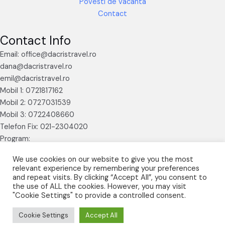
Povesti de vacanta
Contact
Contact Info
Email: office@dacristravel.ro
dana@dacristravel.ro
emil@dacristravel.ro
Mobil 1: 0721817162
Mobil 2: 0727031539
Mobil 3: 0722408660
Telefon Fix: 021-2304020
Program:
Luni – Vineri 09.30 – 17.30
We use cookies on our website to give you the most
relevant experience by remembering your preferences
and repeat visits. By clicking “Accept All”, you consent to
the use of ALL the cookies. However, you may visit
"Cookie Settings" to provide a controlled consent.
© 2026 Dacris Travel powered by
abcweb.ro
Cookie Settings
Accept All